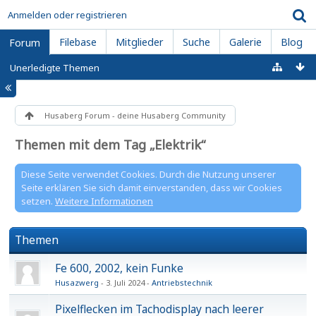
Anmelden oder registrieren
Filebase
Mitglieder
Suche
Galerie
Blog
Forum
Unerledigte Themen
Husaberg Forum - deine Husaberg Community
Themen mit dem Tag „Elektrik“
Diese Seite verwendet Cookies. Durch die Nutzung unserer
Seite erklären Sie sich damit einverstanden, dass wir Cookies
setzen.
Weitere Informationen
Themen
Fe 600, 2002, kein Funke
Husazwerg
3. Juli 2024
Antriebstechnik
Pixelflecken im Tachodisplay nach leerer