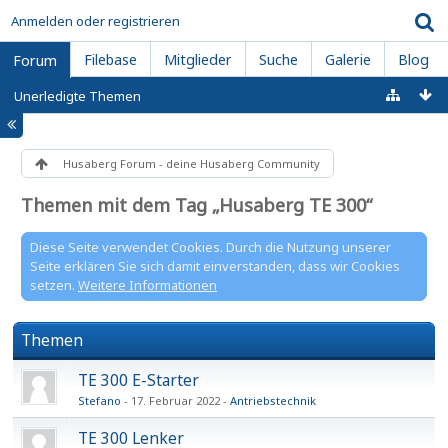
Anmelden oder registrieren
Filebase
Mitglieder
Suche
Galerie
Blog
Forum
Unerledigte Themen
Husaberg Forum - deine Husaberg Community
Themen mit dem Tag „Husaberg TE 300“
Diese Seite verwendet Cookies. Durch die Nutzung unserer
Seite erklären Sie sich damit einverstanden, dass wir Cookies
setzen.
Weitere Informationen
Themen
TE 300 E-Starter
Stefano
17. Februar 2022
Antriebstechnik
TE 300 Lenker