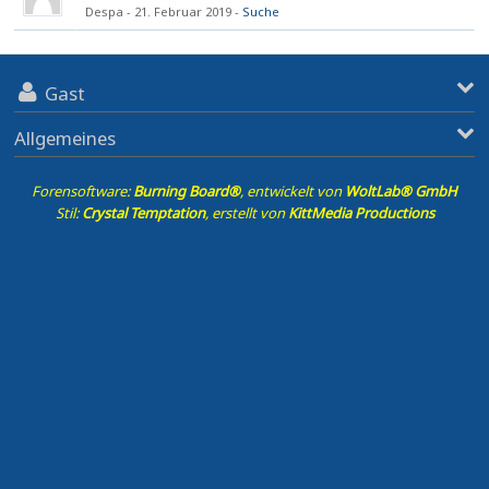
Despa
21. Februar 2019
Suche
Gast
Allgemeines
Forensoftware:
Burning Board®
, entwickelt von
WoltLab® GmbH
Stil:
Crystal Temptation
, erstellt von
KittMedia Productions