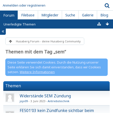
Anmelden oder registrieren
Filebase
Mitglieder
Suche
Galerie
Blog
Forum
Unerledigte Themen
Husaberg Forum - deine Husaberg Community
Themen mit dem Tag „sem“
Diese Seite verwendet Cookies. Durch die Nutzung unserer
Seite erklären Sie sich damit einverstanden, dass wir Cookies
setzen.
Weitere Informationen
Themen
Widerstände SEM Zündung
jojo09
3. Juni 2023
Antriebstechnik
FE501'03 kein Zündfunke sichtbar beim