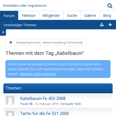
Anmelden oder registrieren
Filebase
Mitglieder
Suche
Galerie
Blog
Forum
Unerledigte Themen
Husaberg Forum - deine Husaberg Community
Themen mit dem Tag „Kabelbaum“
Diese Seite verwendet Cookies. Durch die Nutzung unserer
Seite erklären Sie sich damit einverstanden, dass wir Cookies
setzen.
Weitere Informationen
Themen
Kabelbaum Fe 450 2008
Paule-98
12. Februar 2019
Verkaufe Teile
Tacho für die Fe 501 2000