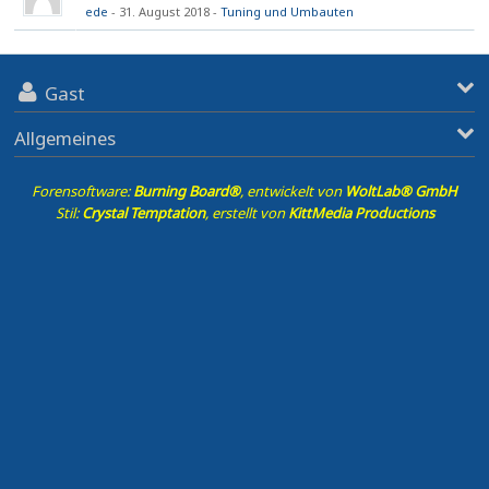
ede
31. August 2018
Tuning und Umbauten
Gast
Allgemeines
Forensoftware:
Burning Board®
, entwickelt von
WoltLab® GmbH
Stil:
Crystal Temptation
, erstellt von
KittMedia Productions