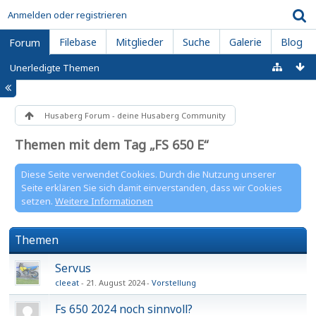
Anmelden oder registrieren
Filebase
Mitglieder
Suche
Galerie
Blog
Forum
Unerledigte Themen
Husaberg Forum - deine Husaberg Community
Themen mit dem Tag „FS 650 E“
Diese Seite verwendet Cookies. Durch die Nutzung unserer
Seite erklären Sie sich damit einverstanden, dass wir Cookies
setzen.
Weitere Informationen
Themen
Servus
cleeat
21. August 2024
Vorstellung
Fs 650 2024 noch sinnvoll?