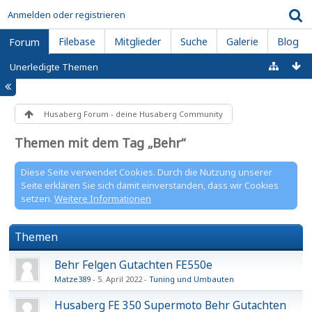
Anmelden oder registrieren
Filebase
Mitglieder
Suche
Galerie
Blog
Forum
Unerledigte Themen
Husaberg Forum - deine Husaberg Community
Themen mit dem Tag „Behr“
Diese Seite verwendet Cookies. Durch die Nutzung unserer
Seite erklären Sie sich damit einverstanden, dass wir Cookies
setzen.
Weitere Informationen
Themen
Behr Felgen Gutachten FE550e
Matze389
5. April 2022
Tuning und Umbauten
Husaberg FE 350 Supermoto Behr Gutachten