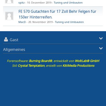
spitz
10. Dezember 2019
Tuning und Umbauten
FE 570 Gutachten für 17 Zoll Behr Felgen für
150er Hinterreifen.
MacD
20. November 2019
Tuning und Umbauten
Gast
Allgemeines
Forensoftware:
Burning Board®
, entwickelt von
WoltLab® GmbH
Stil:
Crystal Temptation
, erstellt von
KittMedia Productions