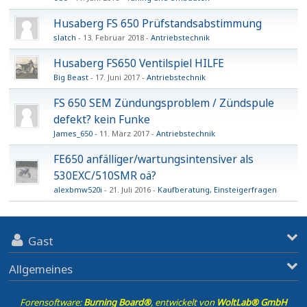
Husaberg FS 650 Prüfstandsabstimmung
slatch
13. Februar 2018
Antriebstechnik
Husaberg FS650 Ventilspiel HILFE
Big Beast
17. Juni 2017
Antriebstechnik
FS 650 SEM Zündungsproblem / Zündspule
defekt? kein Funke
James_650
11. März 2017
Antriebstechnik
FE650 anfälliger/wartungsintensiver als
530EXC/510SMR oä?
alexbmw520i
21. Juli 2016
Kaufberatung, Einsteigerfragen
Gast
Allgemeines
Forensoftware:
Burning Board®
, entwickelt von
WoltLab® GmbH