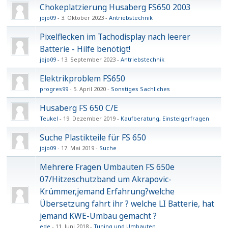
Chokeplatzierung Husaberg FS650 2003
jojo09
3. Oktober 2023
Antriebstechnik
Pixelflecken im Tachodisplay nach leerer
Batterie - Hilfe benötigt!
jojo09
13. September 2023
Antriebstechnik
Elektrikproblem FS650
progres99
5. April 2020
Sonstiges Sachliches
Husaberg FS 650 C/E
Teukel
19. Dezember 2019
Kaufberatung, Einsteigerfragen
Suche Plastikteile für FS 650
jojo09
17. Mai 2019
Suche
Mehrere Fragen Umbauten FS 650e
07/Hitzeschutzband um Akrapovic-
Krümmer,jemand Erfahrung?welche
Übersetzung fahrt ihr ? welche LI Batterie, hat
jemand KWE-Umbau gemacht ?
ede
11. Juni 2018
Tuning und Umbauten