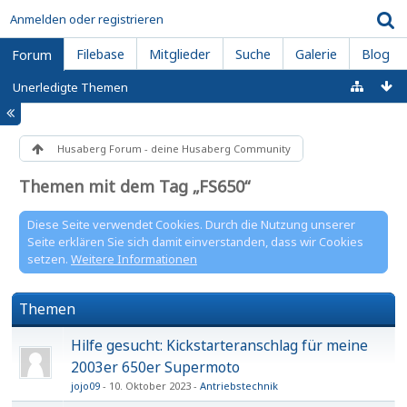
Anmelden oder registrieren
Filebase
Mitglieder
Suche
Galerie
Blog
Forum
Unerledigte Themen
Husaberg Forum - deine Husaberg Community
Themen mit dem Tag „FS650“
Diese Seite verwendet Cookies. Durch die Nutzung unserer
Seite erklären Sie sich damit einverstanden, dass wir Cookies
setzen.
Weitere Informationen
Themen
Hilfe gesucht: Kickstarteranschlag für meine
2003er 650er Supermoto
jojo09
10. Oktober 2023
Antriebstechnik