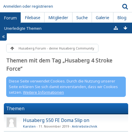
Anmelden oder registrieren
Filebase
Mitglieder
Suche
Galerie
Blog
Forum
Unerledigte Themen
Husaberg Forum - deine Husaberg Community
Themen mit dem Tag „Husaberg 4 Stroke
Force“
Diese Seite verwendet Cookies. Durch die Nutzung unserer
Seite erklären Sie sich damit einverstanden, dass wir Cookies
setzen.
Weitere Informationen
Themen
Husaberg 550 FE Doma Slip on
Karsten
11. November 2019
Antriebstechnik