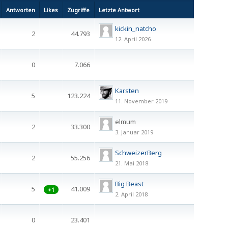
Antworten
Likes
Zugriffe
Letzte Antwort
kickin_natcho
2
44.793
12. April 2026
0
7.066
Karsten
5
123.224
11. November 2019
elmum
2
33.300
3. Januar 2019
SchweizerBerg
2
55.256
21. Mai 2018
Big Beast
5
41.009
+1
2. April 2018
0
23.401