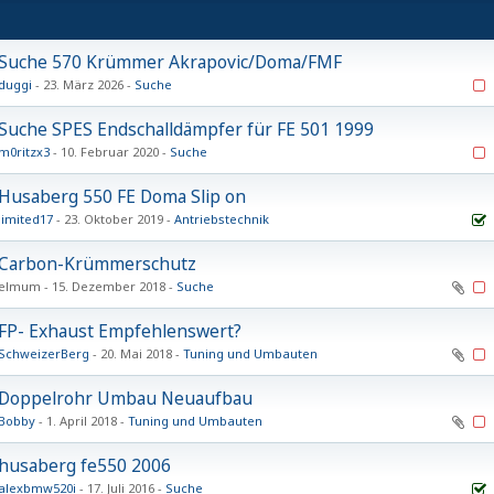
Suche 570 Krümmer Akrapovic/Doma/FMF
duggi
23. März 2026
Suche
Suche SPES Endschalldämpfer für FE 501 1999
m0ritzx3
10. Februar 2020
Suche
Husaberg 550 FE Doma Slip on
limited17
23. Oktober 2019
Antriebstechnik
Carbon-Krümmerschutz
elmum
15. Dezember 2018
Suche
FP- Exhaust Empfehlenswert?
SchweizerBerg
20. Mai 2018
Tuning und Umbauten
Doppelrohr Umbau Neuaufbau
Bobby
1. April 2018
Tuning und Umbauten
husaberg fe550 2006
alexbmw520i
17. Juli 2016
Suche