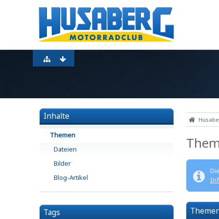
Inhalte
Husaber
Themen
Them
Dateien
Bilder
Di
Blog-Artikel
In
Theme
Tags