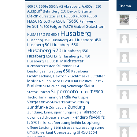
Thema
600 ER
650fe 550fs
A2
Akrapovic,Fs650e , 650
Auspuff
Behr
Berg
CDI
Dekor
E-Starter
Elektrik
FE
Ersatzteile
FE 550
FE400
FE550
FS650
FE650
FS 650
FS 650 E
Fahrwerk
Gutachten
Fe 501
Felgen
Gabel
Fe600
Fs570
Husaberg
HUSABERG FS 650 E
Husaberg 450
Husaberg 350
Husaberg 400
Husaberg 550
Husaberg 501
Husaberg 570
Husaberg 650
Husaberg 650FE/FS
Husaberg FE 450
Kickstarter
Husaberg TE 300
KTM
Krümmer
Kickstarterfeder
LC4
650
Leistungseintragung
Kabelbaum
Lichtmaschine, Elektronik
Lichtmaske
Luftfilter
Motor
Neu an Bord
PLastik Kit
Plastics
Plastik
Problem
Stator
SEM Zündung
Schwinge
Supermoto
TE300
Stator Polrad
TE 300
Ventile
Tacho
Tank
Tuning
Ventilspiel
Vergaser
WP48
Werkstatt
Würzburg
Zündung
Zündfunke
Zündspule
akrapovic
Zündung, Lima, spannungsregler
fe450
fs
enduro
download
drossel
elektornik
fs 570
hilfe
kupplung
kaufberatung
keihin
sem
offene Leistung
strassenzulassung
sumo
umbau
öl
450
verkauf
Übersetzung
2004