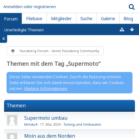
Anmelden oder registrieren
Filebase
Mitglieder
Suche
Galerie
Blog
Forum
Unerledigte Themen
Husaberg Forum - deine Husaberg Community
Themen mit dem Tag „Supermoto“
Diese Seite verwendet Cookies. Durch die Nutzung unserer
Seite erklären Sie sich damit einverstanden, dass wir Cookies
setzen.
Weitere Informationen
Themen
Supermoto umbau
ktmdu4
17. Mai 2024
Tuning und Umbauten
Moin aus dem Norden