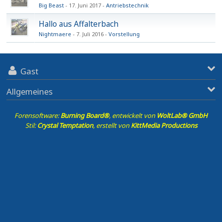
Big Beast
17. Juni 2017
Antriebstechnik
Hallo aus Affalterbach
Nightmaere
7. Juli 2016
Vorstellung
Gast
Allgemeines
Forensoftware:
Burning Board®
, entwickelt von
WoltLab® GmbH
Stil:
Crystal Temptation
, erstellt von
KittMedia Productions