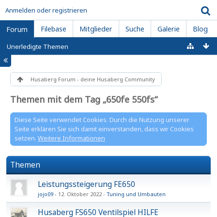
Anmelden oder registrieren
Filebase
Mitglieder
Suche
Galerie
Blog
Forum
Unerledigte Themen
Husaberg Forum - deine Husaberg Community
Themen mit dem Tag „650fe 550fs“
Diese Seite verwendet Cookies. Durch die Nutzung unserer
Seite erklären Sie sich damit einverstanden, dass wir Cookies
setzen.
Weitere Informationen
Themen
Leistungssteigerung FE650
jojo09
12. Oktober 2022
Tuning und Umbauten
Husaberg FS650 Ventilspiel HILFE