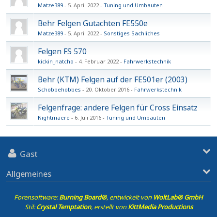
Matze389
5. April 2022
Tuning und Umbauten
Behr Felgen Gutachten FE550e
Matze389
5. April 2022
Sonstiges Sachliches
Felgen FS 570
kickin_natcho
4. Februar 2022
Fahrwerkstechnik
Behr (KTM) Felgen auf der FE501er (2003)
Schobbehobbes
20. Oktober 2016
Fahrwerkstechnik
Felgenfrage: andere Felgen für Cross Einsatz
Nightmaere
6. Juli 2016
Tuning und Umbauten
Gast
Allgemeines
Forensoftware:
Burning Board®
, entwickelt von
WoltLab® GmbH
Stil:
Crystal Temptation
, erstellt von
KittMedia Productions