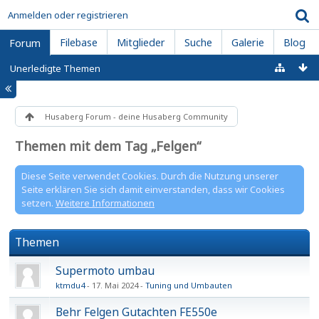
Anmelden oder registrieren
Filebase
Mitglieder
Suche
Galerie
Blog
Forum
Unerledigte Themen
Husaberg Forum - deine Husaberg Community
Themen mit dem Tag „Felgen“
Diese Seite verwendet Cookies. Durch die Nutzung unserer
Seite erklären Sie sich damit einverstanden, dass wir Cookies
setzen.
Weitere Informationen
Themen
Supermoto umbau
ktmdu4
17. Mai 2024
Tuning und Umbauten
Behr Felgen Gutachten FE550e