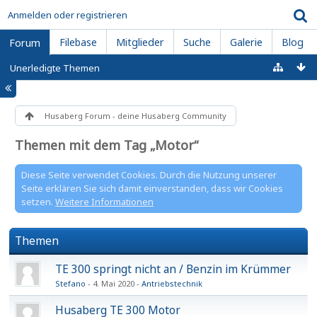
Anmelden oder registrieren
Filebase
Mitglieder
Suche
Galerie
Blog
Forum
Unerledigte Themen
Husaberg Forum - deine Husaberg Community
Themen mit dem Tag „Motor“
Diese Seite verwendet Cookies. Durch die Nutzung unserer
Seite erklären Sie sich damit einverstanden, dass wir Cookies
setzen.
Weitere Informationen
Themen
TE 300 springt nicht an / Benzin im Krümmer
Stefano
4. Mai 2020
Antriebstechnik
Husaberg TE 300 Motor