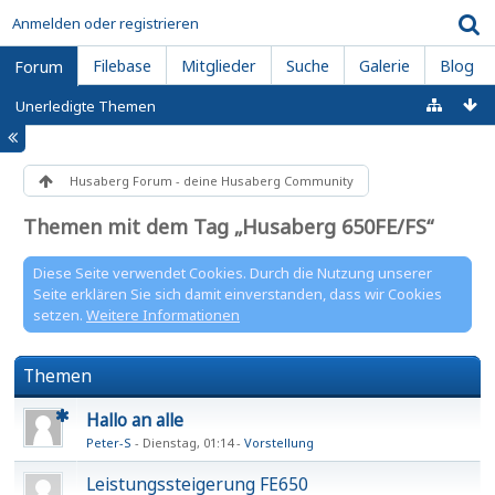
Anmelden oder registrieren
Filebase
Mitglieder
Suche
Galerie
Blog
Forum
Unerledigte Themen
Husaberg Forum - deine Husaberg Community
Themen mit dem Tag „Husaberg 650FE/FS“
Diese Seite verwendet Cookies. Durch die Nutzung unserer
Seite erklären Sie sich damit einverstanden, dass wir Cookies
setzen.
Weitere Informationen
Themen
Hallo an alle
Peter-S
Dienstag, 01:14
Vorstellung
Leistungssteigerung FE650