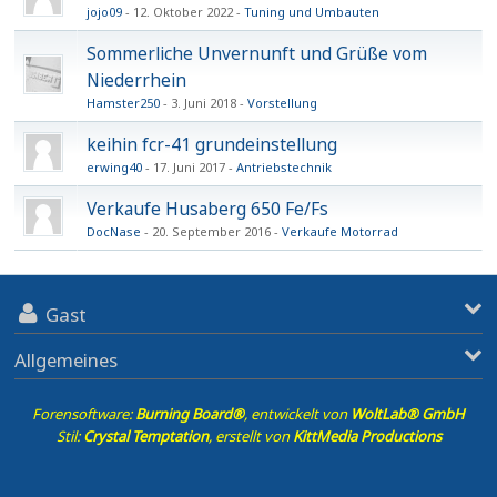
jojo09
12. Oktober 2022
Tuning und Umbauten
Sommerliche Unvernunft und Grüße vom
Niederrhein
Hamster250
3. Juni 2018
Vorstellung
keihin fcr-41 grundeinstellung
erwing40
17. Juni 2017
Antriebstechnik
Verkaufe Husaberg 650 Fe/Fs
DocNase
20. September 2016
Verkaufe Motorrad
Gast
Allgemeines
Forensoftware:
Burning Board®
, entwickelt von
WoltLab® GmbH
Stil:
Crystal Temptation
, erstellt von
KittMedia Productions