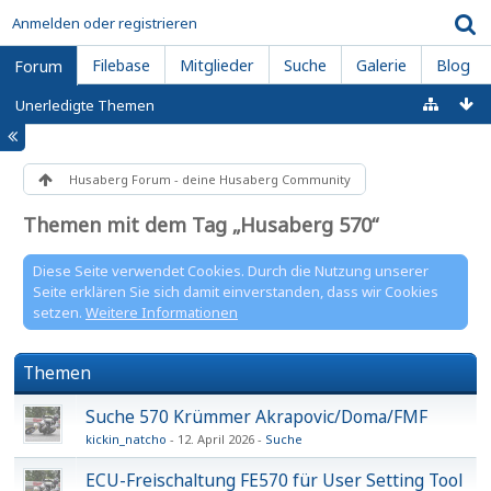
Anmelden oder registrieren
Filebase
Mitglieder
Suche
Galerie
Blog
Forum
Unerledigte Themen
Husaberg Forum - deine Husaberg Community
Themen mit dem Tag „Husaberg 570“
Diese Seite verwendet Cookies. Durch die Nutzung unserer
Seite erklären Sie sich damit einverstanden, dass wir Cookies
setzen.
Weitere Informationen
Themen
Suche 570 Krümmer Akrapovic/Doma/FMF
kickin_natcho
12. April 2026
Suche
ECU-Freischaltung FE570 für User Setting Tool