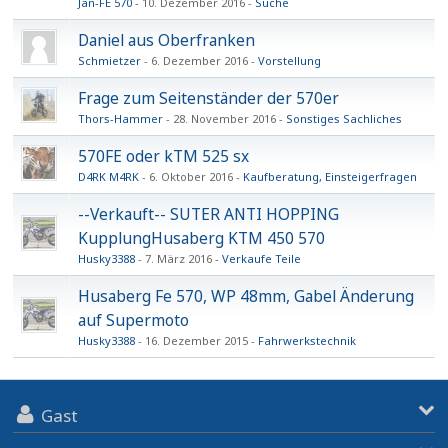
Jan-FE 570
10. Dezember 2016
Suche
Daniel aus Oberfranken
Schmietzer
6. Dezember 2016
Vorstellung
Frage zum Seitenständer der 570er
Thors-Hammer
28. November 2016
Sonstiges Sachliches
570FE oder kTM 525 sx
D4RK M4RK
6. Oktober 2016
Kaufberatung, Einsteigerfragen
--Verkauft-- SUTER ANTI HOPPING
KupplungHusaberg KTM 450 570
Husky3388
7. März 2016
Verkaufe Teile
Husaberg Fe 570, WP 48mm, Gabel Änderung
auf Supermoto
Husky3388
16. Dezember 2015
Fahrwerkstechnik
Gast