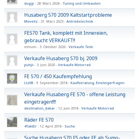
duggi
28. März 2026
Tuning und Umbauten
Husaberg 570 2009 Kaltstartprobleme
Moveitz
31. März 2023
Antriebstechnik
FE570 Tank, komplett mit Innereien,
gebraucht VERKAUFT!!
elmum
3. Oktober 2020
Verkaufe Teile
Verkaufe Husaberg 570 bj. 2009
puhjii
3. Juni 2020
Verkaufe Motorrad
FE 570 / 450 Kaufempfehlung
Ltz08
9. September 2018
Kaufberatung, Einsteigerfragen
Verkaufe Husaberg FE 570 - offene Leistung
eingetragen!!!!
destination_dakar
12. Juni 2018
Verkaufe Motorrad
Räder FE 570
4TaktEr
12. April 2018
Suche
Suche Husaberg 570 FS oder FE als Sumo-