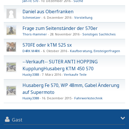
Jan-FE 570
10. Dezember 2016
Suche
Daniel aus Oberfranken
Schmietzer
6. Dezember 2016
Vorstellung
Frage zum Seitenständer der 570er
Thors-Hammer
28. November 2016
Sonstiges Sachliches
570FE oder kTM 525 sx
D4RK M4RK
6. Oktober 2016
Kaufberatung, Einsteigerfragen
--Verkauft-- SUTER ANTI HOPPING
KupplungHusaberg KTM 450 570
Husky3388
7. März 2016
Verkaufe Teile
Husaberg Fe 570, WP 48mm, Gabel Änderung
auf Supermoto
Husky3388
16. Dezember 2015
Fahrwerkstechnik
Gast