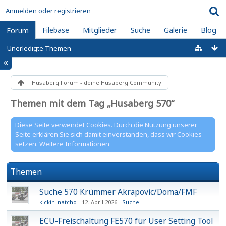
Anmelden oder registrieren
Filebase
Mitglieder
Suche
Galerie
Blog
Forum
Unerledigte Themen
Husaberg Forum - deine Husaberg Community
Themen mit dem Tag „Husaberg 570“
Diese Seite verwendet Cookies. Durch die Nutzung unserer
Seite erklären Sie sich damit einverstanden, dass wir Cookies
setzen.
Weitere Informationen
Themen
Suche 570 Krümmer Akrapovic/Doma/FMF
kickin_natcho
12. April 2026
Suche
ECU-Freischaltung FE570 für User Setting Tool