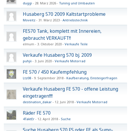
duggi
28. März 2026
Tuning und Umbauten
Husaberg 570 2009 Kaltstartprobleme
Moveitz
31. März 2023
Antriebstechnik
FE570 Tank, komplett mit Innereien,
gebraucht VERKAUFT!!
elmum
3. Oktober 2020
Verkaufe Teile
Verkaufe Husaberg 570 bj. 2009
puhjii
3. Juni 2020
Verkaufe Motorrad
FE 570 / 450 Kaufempfehlung
Ltz08
9. September 2018
Kaufberatung, Einsteigerfragen
Verkaufe Husaberg FE 570 - offene Leistung
eingetragen!!!!
destination_dakar
12. Juni 2018
Verkaufe Motorrad
Räder FE 570
4TaktEr
12. April 2018
Suche
Suche Husaberg 570 FS oder FE als Sumo-