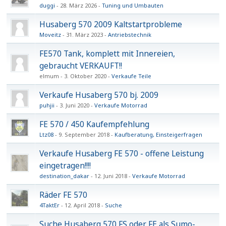
duggi
28. März 2026
Tuning und Umbauten
Husaberg 570 2009 Kaltstartprobleme
Moveitz
31. März 2023
Antriebstechnik
FE570 Tank, komplett mit Innereien,
gebraucht VERKAUFT!!
elmum
3. Oktober 2020
Verkaufe Teile
Verkaufe Husaberg 570 bj. 2009
puhjii
3. Juni 2020
Verkaufe Motorrad
FE 570 / 450 Kaufempfehlung
Ltz08
9. September 2018
Kaufberatung, Einsteigerfragen
Verkaufe Husaberg FE 570 - offene Leistung
eingetragen!!!!
destination_dakar
12. Juni 2018
Verkaufe Motorrad
Räder FE 570
4TaktEr
12. April 2018
Suche
Suche Husaberg 570 FS oder FE als Sumo-