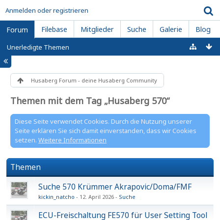
Anmelden oder registrieren
Filebase
Mitglieder
Suche
Galerie
Blog
Forum
Unerledigte Themen
Husaberg Forum - deine Husaberg Community
Themen mit dem Tag „Husaberg 570“
Diese Seite verwendet Cookies. Durch die Nutzung unserer
Seite erklären Sie sich damit einverstanden, dass wir Cookies
setzen.
Weitere Informationen
Themen
Suche 570 Krümmer Akrapovic/Doma/FMF
kickin_natcho
12. April 2026
Suche
ECU-Freischaltung FE570 für User Setting Tool