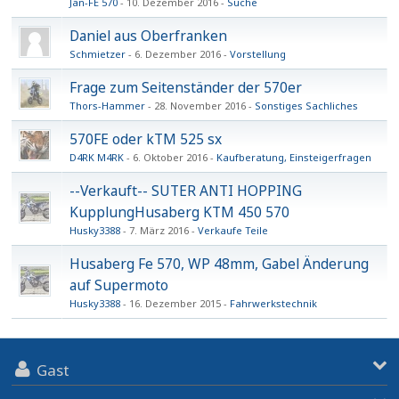
Jan-FE 570
10. Dezember 2016
Suche
Daniel aus Oberfranken
Schmietzer
6. Dezember 2016
Vorstellung
Frage zum Seitenständer der 570er
Thors-Hammer
28. November 2016
Sonstiges Sachliches
570FE oder kTM 525 sx
D4RK M4RK
6. Oktober 2016
Kaufberatung, Einsteigerfragen
--Verkauft-- SUTER ANTI HOPPING
KupplungHusaberg KTM 450 570
Husky3388
7. März 2016
Verkaufe Teile
Husaberg Fe 570, WP 48mm, Gabel Änderung
auf Supermoto
Husky3388
16. Dezember 2015
Fahrwerkstechnik
Gast