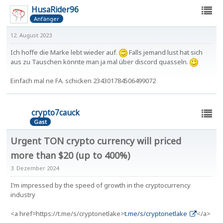
HusaRider96
Anfänger
12. August 2023
Ich hoffe die Marke lebt wieder auf.
Falls jemand lust hat sich
aus zu Tauschen könnte man ja mal über discord quasseln.
Einfach mal ne FA. schicken 234301784506499072
crypto7cauck
Gast
Urgent TON crypto currency will priced
more than $20 (up to 400%)
3. Dezember 2024
I’m impressed by the speed of growth in the cryptocurrency
industry
<a href=https://t.me/s/cryptonetlake>
t.me/s/cryptonetlake
</a>