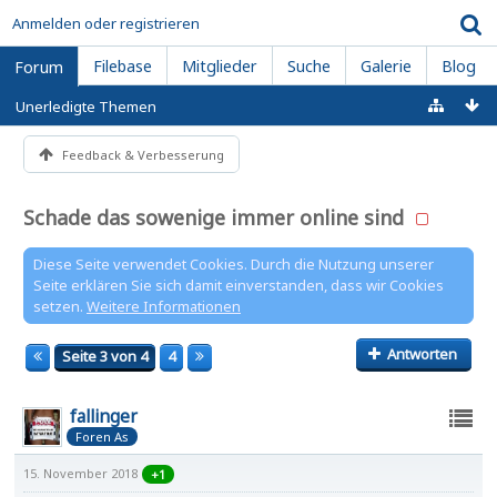
Anmelden oder registrieren
Filebase
Mitglieder
Suche
Galerie
Blog
Forum
Unerledigte Themen
Feedback & Verbesserung
Schade das sowenige immer online sind
Diese Seite verwendet Cookies. Durch die Nutzung unserer
Seite erklären Sie sich damit einverstanden, dass wir Cookies
setzen.
Weitere Informationen
Antworten
Seite 3 von 4
4
fallinger
Foren As
15. November 2018
+1