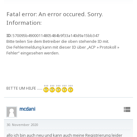
Fatal error: An error occured. Sorry.
Information:
ID:
570095b49000114805484b9f33a140d9a15bb347
Bitte teilen Sie dem Betreiber die oben stehende ID mit.
Die Fehlermeldung kann mit dieser ID über „ACP » Protokoll »
Fehler“ eingesehen werden.
BITTE UM HILFE ......
mcdani
30. November 2020
allo ich bin auch neu und kann auch meine Registrierung leider