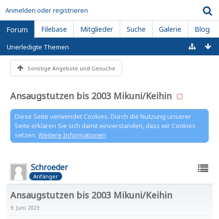
Anmelden oder registrieren
Filebase
Mitglieder
Suche
Galerie
Blog
Forum
Unerledigte Themen
Sonstige Angebote und Gesuche
Ansaugstutzen bis 2003 Mikuni/Keihin
Diese Seite verwendet Cookies. Durch die Nutzung unserer
Seite erklären Sie sich damit einverstanden, dass wir Cookies
setzen.
Weitere Informationen
Schroeder
Anfänger
Ansaugstutzen bis 2003 Mikuni/Keihin
9. Juni 2023