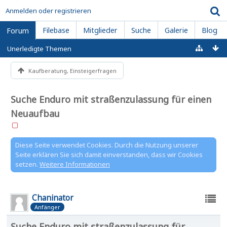
Anmelden oder registrieren
Filebase
Mitglieder
Suche
Galerie
Blog
Forum
Unerledigte Themen
Kaufberatung, Einsteigerfragen
Suche Enduro mit straßenzulassung für einen
Neuaufbau
Diese Seite verwendet Cookies. Durch die Nutzung unserer
Seite erklären Sie sich damit einverstanden, dass wir Cookies
setzen.
Weitere Informationen
Chaninator
Anfänger
Suche Enduro mit straßenzulassung für