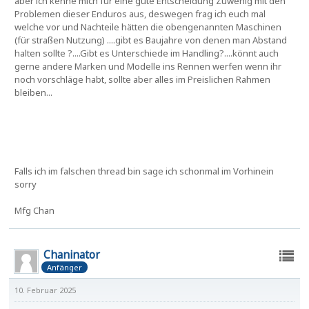
aber ich kenne mich für eine gute Entscheidung Zuwenig mit den
Problemen dieser Enduros aus, deswegen frag ich euch mal
welche vor und Nachteile hätten die obengenannten Maschinen
(für straßen Nutzung) ....gibt es Baujahre von denen man Abstand
halten sollte ?....Gibt es Unterschiede im Handling?....könnt auch
gerne andere Marken und Modelle ins Rennen werfen wenn ihr
noch vorschläge habt, sollte aber alles im Preislichen Rahmen
bleiben...
Falls ich im falschen thread bin sage ich schonmal im Vorhinein
sorry
Mfg Chan
Chaninator
Anfänger
10. Februar 2025