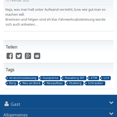
12. Februar 2025
Naja, was man halt unter Aufwand versteht, bzw. wie gut man es
machen will.
Bremsen und Felgen sind eh klar. Fahrwerksabstimmung würde
sich auch anbieten…
Teilen
Tags
strassenzulassung
husqvarna
Husaberg 501
KTM
LC4
Berg
Neu an Bord
Neuaufbau
Hsaberg
Schrauber
Gast
Allgemeines