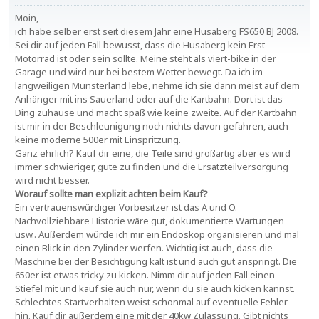
Moin,
ich habe selber erst seit diesem Jahr eine Husaberg FS650 BJ 2008.
Sei dir auf jeden Fall bewusst, dass die Husaberg kein Erst-
Motorrad ist oder sein sollte. Meine steht als viert-bike in der
Garage und wird nur bei bestem Wetter bewegt. Da ich im
langweiligen Münsterland lebe, nehme ich sie dann meist auf dem
Anhänger mit ins Sauerland oder auf die Kartbahn. Dort ist das
Ding zuhause und macht spaß wie keine zweite. Auf der Kartbahn
ist mir in der Beschleunigung noch nichts davon gefahren, auch
keine moderne 500er mit Einspritzung.
Ganz ehrlich? Kauf dir eine, die Teile sind großartig aber es wird
immer schwieriger, gute zu finden und die Ersatzteilversorgung
wird nicht besser.
Worauf sollte man explizit achten beim Kauf?
Ein vertrauenswürdiger Vorbesitzer ist das A und O.
Nachvollziehbare Historie wäre gut, dokumentierte Wartungen
usw.. Außerdem würde ich mir ein Endoskop organisieren und mal
einen Blick in den Zylinder werfen. Wichtig ist auch, dass die
Maschine bei der Besichtigung kalt ist und auch gut anspringt. Die
650er ist etwas tricky zu kicken. Nimm dir auf jeden Fall einen
Stiefel mit und kauf sie auch nur, wenn du sie auch kicken kannst.
Schlechtes Startverhalten weist schonmal auf eventuelle Fehler
hin. Kauf dir außerdem eine mit der 40kw Zulassung. Gibt nichts