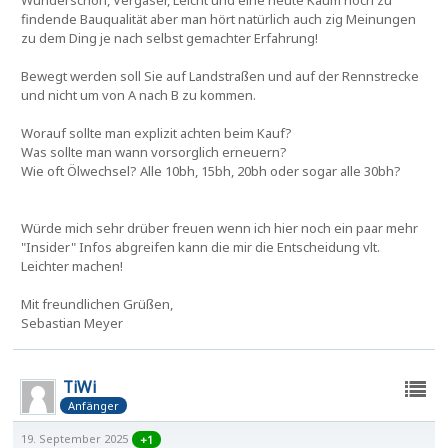
Wunderschön, Vergaser, Leicht und eine heute Kaum noch zu
findende Bauqualität aber man hört natürlich auch zig Meinungen
zu dem Ding je nach selbst gemachter Erfahrung!
Bewegt werden soll Sie auf Landstraßen und auf der Rennstrecke
und nicht um von A nach B zu kommen.
Worauf sollte man explizit achten beim Kauf?
Was sollte man wann vorsorglich erneuern?
Wie oft Ölwechsel? Alle 10bh, 15bh, 20bh oder sogar alle 30bh?
Würde mich sehr drüber freuen wenn ich hier noch ein paar mehr
"Insider" Infos abgreifen kann die mir die Entscheidung vlt.
Leichter machen!
Mit freundlichen Grüßen,
Sebastian Meyer
TiWi
Anfänger
19. September 2025
+1