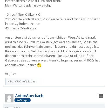
interessieren die paar Euro aber nicht.
Mein Wartungsplan ist wie folgt:
10h: Luftfilter, Ölfilter + Öl
20h: Ventile kontrollieren, Zündkerze raus und mit dem Endoskop
in den Zylinder schauen
40h: neue Zündkerze
Ansonsten bist du schon auf dem richtigen Weg. Achte darauf,
wirklich eine 06/07/08 zu kaufen (schwarzer Rahmen). Vielleicht
nochmal das Fahrwerk abstimmen lassen und du hast das geilste
Bike was man für Geld kaufen kann. Gibt nichts geileres als mit
diesem doch recht unscheinbaren Bike 20.000€ Bikes auf der
Gebirgsstraße zu versenken. Mein Kollege mit seiner M1000r hat
absolut keine Chance
VG, Tim
NiBo_MUC gefällt das.
AntonAuerbach
Anfänger