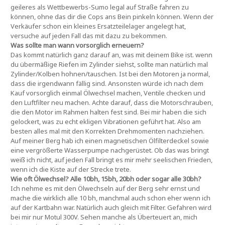
geileres als Wettbewerbs-Sumo legal auf Straße fahren zu
können, ohne das dir die Cops ans Bein pinkeln können. Wenn der
Verkäufer schon ein kleines Ersatzteilelager angelegt hat,
versuche auf jeden Fall das mit dazu zu bekommen.
Was sollte man wann vorsorglich erneuern?
Das kommt natürlich ganz darauf an, was mit deinem Bike ist. wenn
du übermäßige Riefen im Zylinder siehst, sollte man natürlich mal
Zylinder/Kolben hohnen/tauschen. Ist bei den Motoren ja normal,
dass die irgendwann fällig sind. Ansonsten würde ich nach dem
Kauf vorsorglich einmal Ölwechsel machen, Ventile checken und
den Luftfilter neu machen. Achte darauf, dass die Motorschrauben,
die den Motor im Rahmen halten fest sind. Bei mir haben die sich
gelockert, was zu echt ekligen Vibrationen geführt hat. Also am
besten alles mal mit den Korrekten Drehmomenten nachziehen.
Auf meiner Berg hab ich einen magnetischen Ölfilterdeckel sowie
eine vergrößerte Wasserpumpe nachgerüstet. Ob das was bringt
weiß ich nicht, auf jeden Fall bringt es mir mehr seelischen Frieden,
wenn ich die Kiste auf der Strecke trete.
Wie oft Ölwechsel? Alle 10bh, 15bh, 20bh oder sogar alle 30bh?
Ich nehme es mit den Ölwechseln auf der Berg sehr ernst und
mache die wirklich alle 10 bh, manchmal auch schon eher wenn ich
auf der Kartbahn war. Natürlich auch gleich mit Filter. Gefahren wird
bei mir nur Motul 300V. Sehen manche als Überteuert an, mich