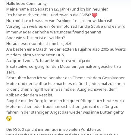
Hallo liebe Community,
Meine name ist Sebastian (25 Jahre) und ich bin neu hier.
Ich habe mich verliebt.....und zwar in die FS650!
Nun möchte ich wissen wie "schlimm" es mit ihr wirklich ist!
Vorweg: Ich weiß es ein Rennmotorrad für die Straße und es wird
immer wieder der hohe Wartungsaufwand genannt!
Aber wie schlimm ist es wirklich?
Herauslesen konnte ich mir bis jetzt:
Am besten eine Maschine der letzten Baujahre also 2005 aufwärts
mit dem leicht verringerten Hub.
Aufgrund von z.B. Israel Motoren scheint ja die
Ersatzteilversorgung für den Motor einigermaßen gesichert zu
sein.
Schrauben kann ich selber aber das Thema mit dem Gesplatenen
Motor und der Laufbuchse macht es natürlich jedes mal zu einem
ordentlichen Eingriff wenn was mit der Ausgleichswelle, dem
Kolben oder dem Rest ist.
Sagt ihr mit der Berg kann man bei guter Pflege auch heute noch
Meter machen oder traut man sich schon garnicht das Ding zu
fahren in der ständigen Angst das wieder was inne Dutten geht?
Die FS650 spricht mir einfach in so vielen Punkten zu!