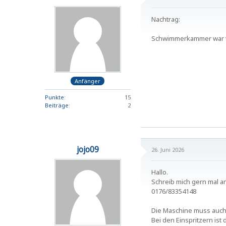
Nachtrag:
Schwimmerkammer war vol
Anfänger
Punkte
15
Beiträge
2
jojo09
26. Juni 2026
Hallo.
Schreib mich gern mal an
0176/83354148
Die Maschine muss auch
Bei den Einspritzern ist