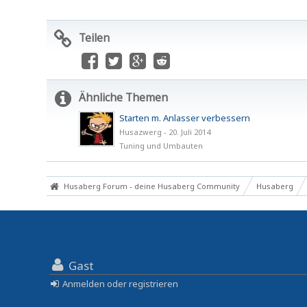
Teilen
Ähnliche Themen
Starten m. Anlasser verbessern
Husazwerg
-
20. Juli 2014
Tuning und Umbauten
Husaberg Forum - deine Husaberg Community
Husaberg
Gast
Anmelden oder registrieren