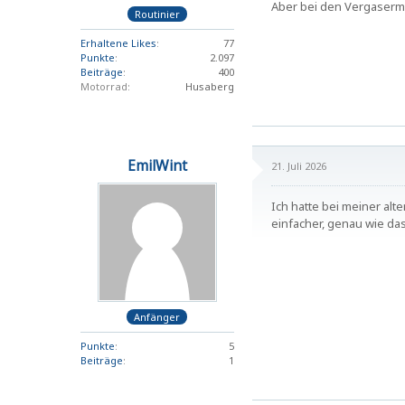
Aber bei den Vergaserm
Routinier
Erhaltene Likes
77
Punkte
2.097
Beiträge
400
Motorrad
Husaberg
EmilWint
21. Juli 2026
Ich hatte bei meiner al
einfacher, genau wie da
Anfänger
Punkte
5
Beiträge
1