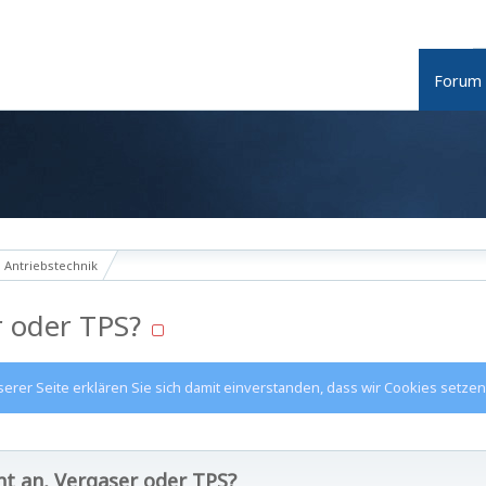
Forum
Antriebstechnik
r oder TPS?
rer Seite erklären Sie sich damit einverstanden, dass wir Cookies setzen
ht an, Vergaser oder TPS?