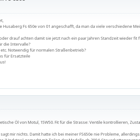
t,
ne Husaberg Fs 650e von 01 angeschafft, da man da viele verschiedene Mein
der drauf achten damit sie jetzt nach ein paar Jahren Standzeit wieder fit f
 die Intervalle?
tc. Notwendig für normalen Straßenbetrieb?
s für Ersatzteile
us!
tische Öl von Motul, 15W50. Fit für die Strasse: Ventile kontrollieren, Zus
t mir nichts. Damit hatte ich bei meiner FS650e nie Probleme, allerdings i