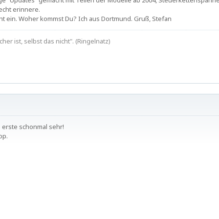
nige "Updates" gemacht mit Teilen der Modelle ab 2004, Steuerkettenspann
echt erinnere.
icht ein. Woher kommst Du? Ich aus Dortmund. Gruß, Stefan
cher ist, selbst das nicht". (Ringelnatz)
rs erste schonmal sehr!
op.