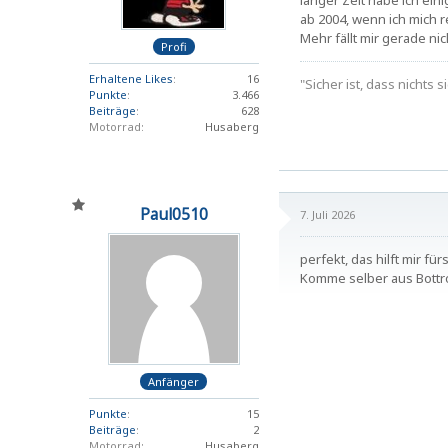
langer Zeit habe ich ei
ab 2004, wenn ich mich r
Mehr fällt mir gerade n
Profi
Erhaltene Likes
16
"Sicher ist, dass nichts si
Punkte
3.466
Beiträge
628
Motorrad
Husaberg
Paul0510
7. Juli 2026
perfekt, das hilft mir fü
Komme selber aus Bottr
Anfänger
Punkte
15
Beiträge
2
Motorrad
Husaberg