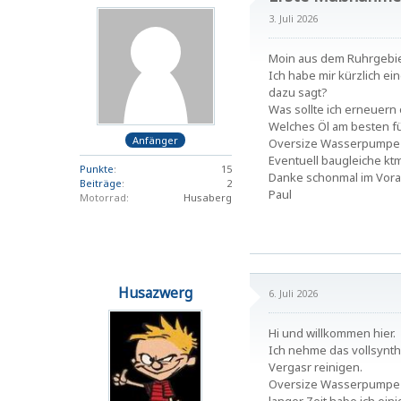
3. Juli 2026
Moin aus dem Ruhrgebie
Ich habe mir kürzlich ei
dazu sagt?
Was sollte ich erneuern o
Welches Öl am besten für
Anfänger
Oversize Wasserpumpe e
Eventuell baugleiche ktm
Punkte
15
Danke schonmal im Vora
Beiträge
2
Paul
Motorrad
Husaberg
Husazwerg
6. Juli 2026
Hi und willkommen hier.
Ich nehme das vollsynthe
Vergasr reinigen.
Oversize Wasserpumpe sag