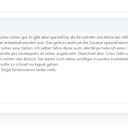
cher schon gut. Es gibt aber speziell für die Einzylinder von Motul das 300
nder entwickelt worden sein. Das geht es wohl um die Zusätze speziell wenn
cher eine Option. Ich selber fahre diese auch, allerdings habe ich eine C u
ntrolle des Ventilspiel's ist sicher angebracht. Ölwechsel aller 12 bis 15B
n echten das 650ccm. Die waren noch etwas anfälliger in punkto Kurbelwelle
sollte so schnell nix kaputt gehen.
Regal funktionieren leider nicht.