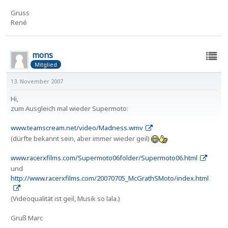
Gruss
René
mons
Mitglied
13. November 2007
Hi,
zum Ausgleich mal wieder Supermoto:
www.teamscream.net/video/Madness.wmv
(dürfte bekannt sein, aber immer wieder geil)
www.racerxfilms.com/Supermoto06folder/Supermoto06.html
und
http://www.racerxfilms.com/20070705_McGrathSMoto/index.html
(Videoqualität ist geil, Musik so lala.)
Gruß Marc