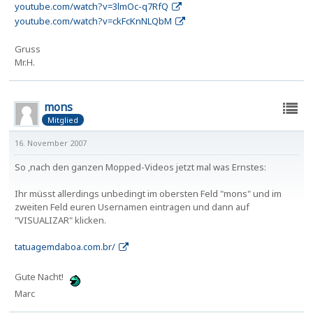
youtube.com/watch?v=3lmOc-q7RfQ
youtube.com/watch?v=ckFcKnNLQbM
Gruss
Mr.H.
mons
Mitglied
16. November 2007
So ,nach den ganzen Mopped-Videos jetzt mal was Ernstes:
Ihr müsst allerdings unbedingt im obersten Feld "mons" und im
zweiten Feld euren Usernamen eintragen und dann auf
"VISUALIZAR" klicken.
tatuagemdaboa.com.br/
Gute Nacht!
Marc