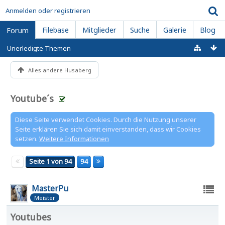
Anmelden oder registrieren
Filebase
Mitglieder
Suche
Galerie
Blog
Forum
Unerledigte Themen
Alles andere Husaberg
Youtube´s
Diese Seite verwendet Cookies. Durch die Nutzung unserer
Seite erklären Sie sich damit einverstanden, dass wir Cookies
setzen.
Weitere Informationen
Seite 1 von 94
94
MasterPu
Meister
Youtubes