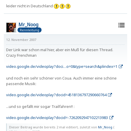
leider nicht in Deutschland
Mr_Noog
Rennleitung
12. November 2007
Der Link war schon mal hier, aber ein Muß für diesen Thread.
Crazy Frenchman
video.google.de/videoplay?doci…o=0&type=search&plindex=1
und noch ein sehr schöner von Coua. Auch immer eine schöne
passende Musik:
video.google.de/videoplay?docid=4518136797290660764
...und so gefällt mir sogar Trailfahren!! :
video.google.de/videoplay?docid=-7262092947102213983
Dieser Beitrag wurde bereits 2 mal editiert, zuletzt von
Mr_Noog
(