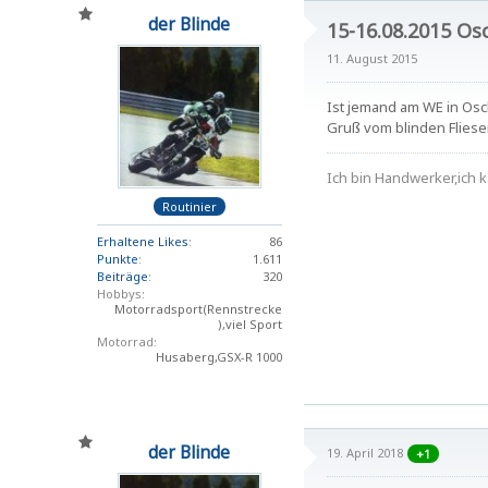
der Blinde
15-16.08.2015 Os
11. August 2015
Ist jemand am WE in Osc
Gruß vom blinden Fliese
Ich bin Handwerker,ich k
Routinier
Erhaltene Likes
86
Punkte
1.611
Beiträge
320
Hobbys
Motorradsport(Rennstrecke
),viel Sport
Motorrad
Husaberg,GSX-R 1000
der Blinde
19. April 2018
+1