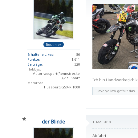
Routinier
Erhaltene Likes
86
Punkte
1.611
Beiträge
320
Hobbys
Motorradsport(Rennstrecke
),viel Sport
Ich bin Handwerker,ich k
Motorrad
Husaberg,GSX-R 1000
I love yellow gefällt das.
der Blinde
1. Mai 2018
Abfahrt