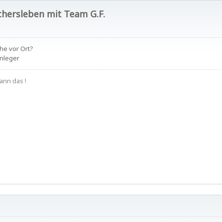
chersleben mit Team G.F.
he vor Ort?
nleger
ann das !