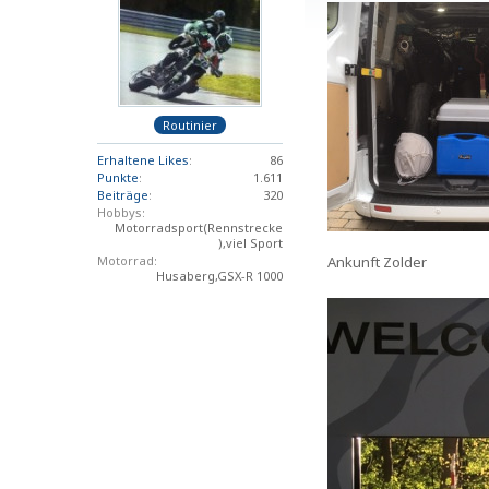
Routinier
Erhaltene Likes
86
Punkte
1.611
Beiträge
320
Hobbys
Motorradsport(Rennstrecke
),viel Sport
Ankunft Zolder
Motorrad
Husaberg,GSX-R 1000