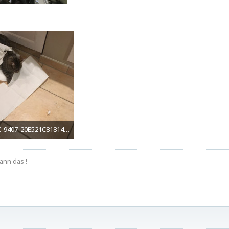
-9407-20E521C81814.jpeg
658 mal angesehen
ann das !