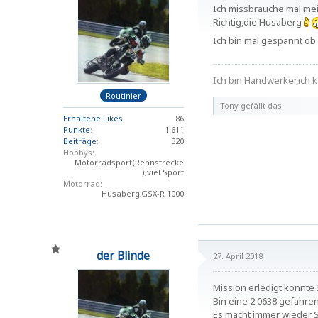
Ich missbrauche mal mei
Richtig,die Husaberg
Ich bin mal gespannt ob 
Ich bin Handwerker,ich k
Routinier
Tony gefällt das.
Erhaltene Likes
86
Punkte
1.611
Beiträge
320
Hobbys
Motorradsport(Rennstrecke
),viel Sport
Motorrad
Husaberg,GSX-R 1000
der Blinde
27. April 2018
Mission erledigt konnte 
Bin eine 2:0638 gefahren
Es macht immer wieder 