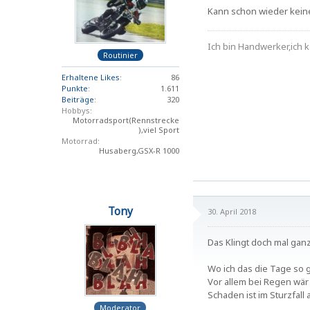
Kann schon wieder kein
Ich bin Handwerker,ich k
Routinier
Erhaltene Likes
86
Punkte
1.611
Beiträge
320
Hobbys
Motorradsport(Rennstrecke
),viel Sport
Motorrad
Husaberg,GSX-R 1000
Tony
30. April 2018
Das Klingt doch mal gan
Wo ich das die Tage so 
Vor allem bei Regen wär 
Schaden ist im Sturzfall
Moderator