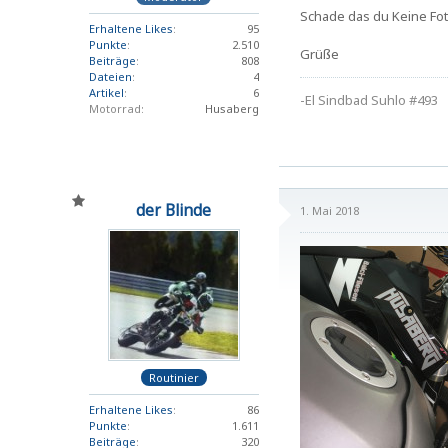
Schade das du Keine Fot
Erhaltene Likes
95
Punkte
2.510
Grüße
Beiträge
808
Dateien
4
Artikel
6
-El Sindbad Suhlo #493
Motorrad
Husaberg
der Blinde
1. Mai 2018
Routinier
Erhaltene Likes
86
Punkte
1.611
Beiträge
320