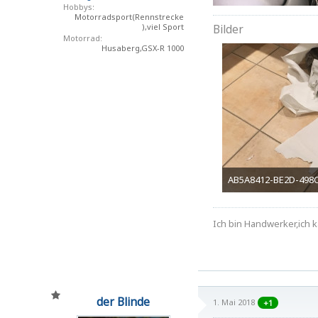
Hobbys
Motorradsport(Rennstrecke
Bilder
),viel Sport
Motorrad
Husaberg,GSX-R 1000
AB5A8412-BE2D-498C
1,94 MB, 3.024×4.032, 
Ich bin Handwerker,ich k
der Blinde
1. Mai 2018
+1