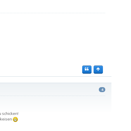
4
 schicken!
ückeisen