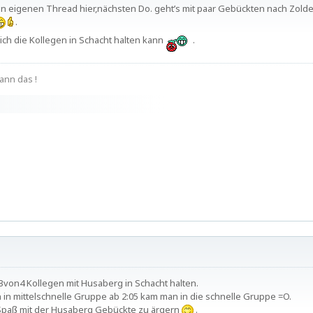
n eigenen Thread hier,nächsten Do. geht’s mit paar Gebückten nach Zold
.
ich die Kollegen in Schacht halten kann
.
ann das !
3von4 Kollegen mit Husaberg in Schacht halten.
 in mittelschnelle Gruppe ab 2:05 kam man in die schnelle Gruppe =O.
Spaß mit der Husaberg Gebückte zu ärgern
.