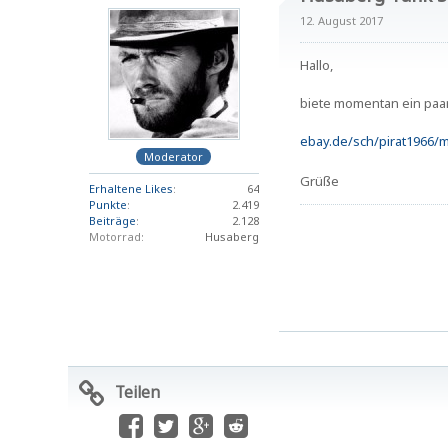
12. August 2017
Hallo,
biete momentan ein paar 
ebay.de/sch/pirat1966/m
Moderator
Grüße
Erhaltene Likes
64
Punkte
2.419
Beiträge
2.128
Motorrad
Husaberg
Teilen