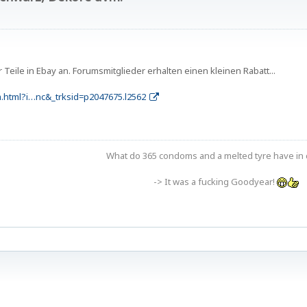
Teile in Ebay an. Forumsmitglieder erhalten einen kleinen Rabatt...
.html?i…nc&_trksid=p2047675.l2562
What do 365 condoms and a melted tyre have i
-> It was a fucking Goodyear!