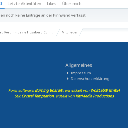
d
Letzte Aktivitäten
Likes
Über mich
en noch keine Einträge an der Pinnwand verfasst.
g Forum - deine Husaberg Community
Mitglieder
Allgemeines
Impressum
Datenschutzerklärung
Forensoftware:
Burning Board®
, entwickelt von
WoltLab® GmbH
Stil:
Crystal Temptation
, erstellt von
KittMedia Productions