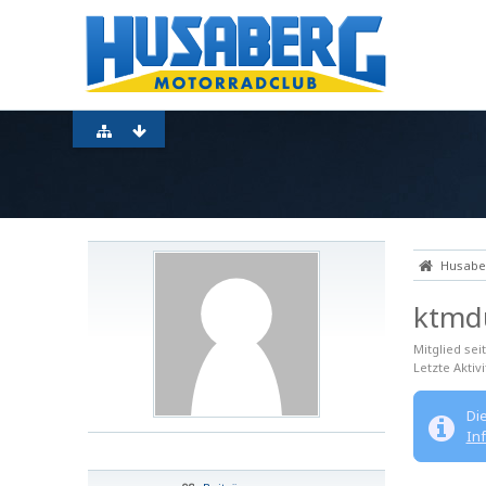
Husaber
ktm
Mitglied sei
Letzte Aktivi
Di
In