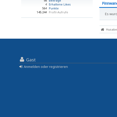
98
Beiträge
Pinnwan
4
Erhaltene Likes
564
Punkte
145.244
Profil-Aufrufe
Es wurd
Husaber
Gast
Anmelden oder registrieren