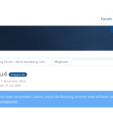
Forum
g Forum - deine Husaberg Community
Mitglieder
du4
Doppel-As
t 3. November 2014
tät
21. Juli 2026
ese Seite verwendet Cookies. Durch die Nutzung unserer Seite erklären Si
formationen