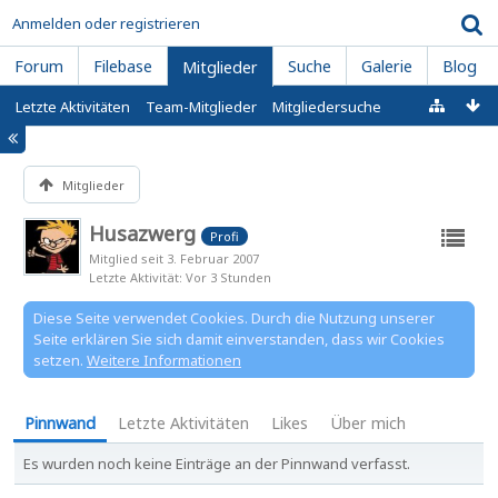
Anmelden oder registrieren
Forum
Filebase
Suche
Galerie
Blog
Mitglieder
Letzte Aktivitäten
Team-Mitglieder
Mitgliedersuche
Mitglieder
Husazwerg
Profi
Mitglied seit 3. Februar 2007
Letzte Aktivität
Vor 3 Stunden
Diese Seite verwendet Cookies. Durch die Nutzung unserer
Seite erklären Sie sich damit einverstanden, dass wir Cookies
setzen.
Weitere Informationen
Pinnwand
Letzte Aktivitäten
Likes
Über mich
Es wurden noch keine Einträge an der Pinnwand verfasst.