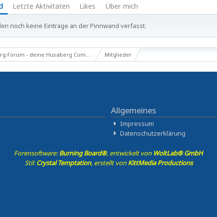
d
Letzte Aktivitäten
Likes
Über mich
en noch keine Einträge an der Pinnwand verfasst.
g Forum - deine Husaberg Community
Mitglieder
Allgemeines
Impressum
Datenschutzerklärung
Forensoftware:
Burning Board®
, entwickelt von
WoltLab® GmbH
Stil:
Crystal Temptation
, erstellt von
KittMedia Productions