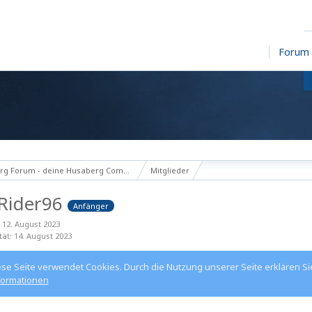
Forum
g Forum - deine Husaberg Community
Mitglieder
Rider96
Anfänger
t 12. August 2023
tät
14. August 2023
ese Seite verwendet Cookies. Durch die Nutzung unserer Seite erklären Si
formationen