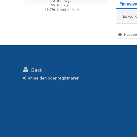
2
Beiträge
Pinnwan
15
Punkte
13.079
Profil-Aufrufe
Es wurd
Husaber
Gast
Anmelden oder registrieren