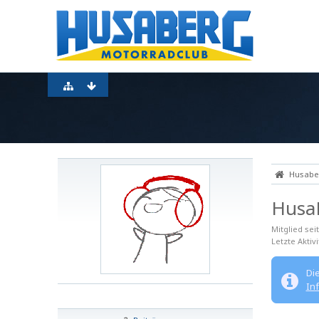
Husaber
Husa
Mitglied sei
Letzte Aktivi
Di
In