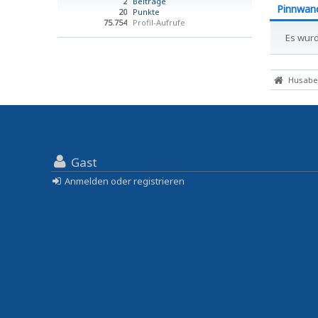
2
Beiträge
Pinnwan
20
Punkte
75.754
Profil-Aufrufe
Es wurd
Husaber
Gast
Anmelden oder registrieren