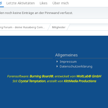
d
Letzte Aktivitäten
Likes
Über mich
en noch keine Einträge an der Pinnwand verfasst.
g Forum - deine Husaberg Community
Mitglieder
Allgemeines
Impressum
Datenschutzerklärung
Forensoftware:
Burning Board®
, entwickelt von
WoltLab® GmbH
Stil:
Crystal Temptation
, erstellt von
KittMedia Productions