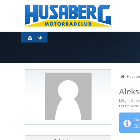
Husaber
Alek
Mitglied sei
Letzte Aktivi
Di
In