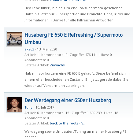
Hey liebe biker , bin neu im enduro/supermoto geschehen .
Hatte bis jetzt nur Supersportler und Bräuchte Tipps,Tricks und
Informationen :) Danke für alle hilfreichen Antworten
Husaberg FE 650 E Refreshing / Supermoto
Umbau
ak963
-
13. Mai 2020
Artikel
1
Kommentare
0
Zugriffe
476.111
Likes
0
Abonnenten
0
Letzter Artikel
Zuwachs
Hab mir vor kurzem eine FE 650 E gekauft. Diese befand sich in
einem eher bescheidenen Zustand! Bin jetzt gerade dabei Sie
wieder auf Vordermann zu bringen.
Der Werdegang einer 650er Husaberg
Tony
-
10. Juli 2017
Artikel
6
Kommentare
15
Zugriffe
1.690.239
Likes
18
Abonnenten
0
Letzter Artikel
back to the roots - VI
Werdegang sowie Umbauten/Tuning an meiner Husaberg FS