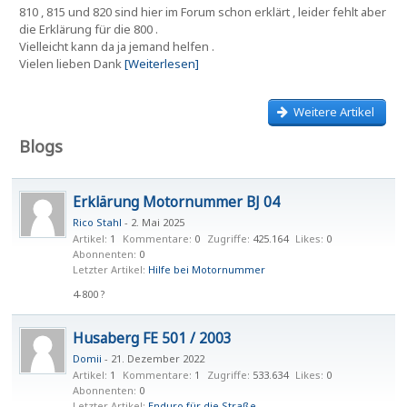
810 , 815 und 820 sind hier im Forum schon erklärt , leider fehlt aber
die Erklärung für die 800 .
Vielleicht kann da ja jemand helfen .
Vielen lieben Dank
[Weiterlesen]
Weitere Artikel
Blogs
Erklärung Motornummer BJ 04
Rico Stahl
-
2. Mai 2025
Artikel
1
Kommentare
0
Zugriffe
425.164
Likes
0
Abonnenten
0
Letzter Artikel
Hilfe bei Motornummer
4-800 ?
Husaberg FE 501 / 2003
Domii
-
21. Dezember 2022
Artikel
1
Kommentare
1
Zugriffe
533.634
Likes
0
Abonnenten
0
Letzter Artikel
Enduro für die Straße