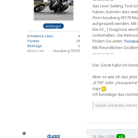
—————
das User Setting Tool (U
haben, können dies wei
Ihre Husaberg FE570 Mo
aufgespielt werden. Mit
Anfänger
Die XC_1 Diagnose wurd
vorbehalten. Die Betreu
Erhaltene Likes
4
finden Sie unter:
husqva
Punkte
39
Beiträge
5
Mit freundlichen Grüße
Motorrad
Husaberg FE570
—————
Das Gerät habe ich berei
Aber so wie ich das jetz
„KTM“ oder „Husqvarna“ H
naja
Ich bestätige das nochm
Uialah und kickin_natcho 
duggi
26. März 2026
+2