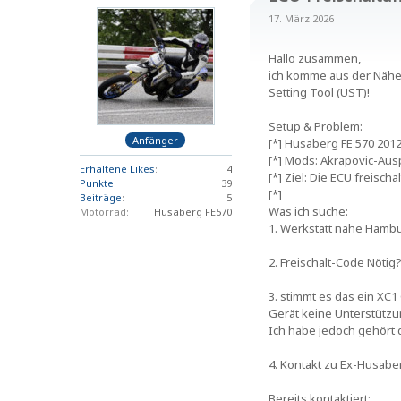
17. März 2026
Hallo zusammen,
ich komme aus der Nähe 
Setting Tool (UST)!
Setup & Problem:
Anfänger
[*] Husaberg FE 570 201
[*] Mods: Akrapovic-Ausp
Erhaltene Likes
4
[*] Ziel: Die ECU freisc
Punkte
39
[*]
Beiträge
5
Was ich suche:
Motorrad
Husaberg FE570
1. Werkstatt nahe Hamb
2. Freischalt-Code Nöti
3. stimmt es das ein XC1
Gerät keine Unterstützu
Ich habe jedoch gehört 
4. Kontakt zu Ex-Husab
Bereits kontaktiert: