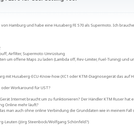
von Hamburg und habe eine Husaberg FE 570 als Supermoto. Ich brauche d
2
uff, Airfilter, Supermoto-Umrüstung
halten um offene Maps zu laden (Lambda off, Rev-Limiter, Fuel-Tuning) und
urg mit Husaberg-ECU-Know-how (XC1 oder KTM-Diagnosegerät das auf Hu
g? oder Workaround für UST?
 Gerät Internet braucht um zu funktionieren? Der Händler KTM Ruser hat ei
ng Online mehr läuft?
das man auch ohne online Verbindung die Grunddaten wie in meinem Fall 
erg-Leuten (Jörg Steenbock/Wolfgang Schönfeld?)