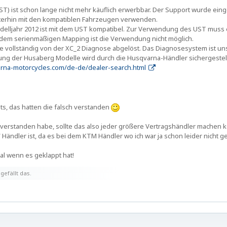
ST) ist schon lange nicht mehr käuflich erwerbbar. Der Support wurde eing
terhin mit den kompatiblen Fahrzeugen verwenden.
delljahr 2012 ist mit dem UST kompatibel. Zur Verwendung des UST muss
 dem serienmäßigen Mapping ist die Verwendung nicht möglich.
e vollständig von der XC_2 Diagnose abgelöst. Das Diagnosesystem ist
ung der Husaberg Modelle wird durch die Husqvarna-Händler sichergestel
rna-motorcycles.com/de-de/dealer-search.html
n
ts, das hatten die falsch verstanden
t verstanden habe, sollte das also jeder größere Vertragshändler machen kö
ändler ist, da es bei dem KTM Händler wo ich war ja schon leider nicht g
al wenn es geklappt hat!
gefällt das.