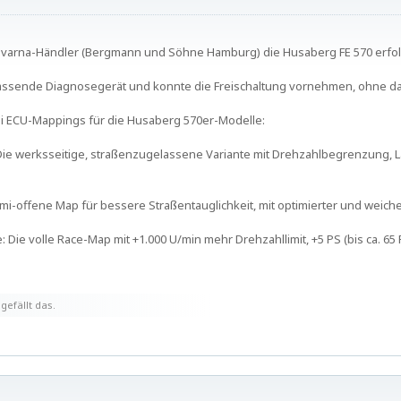
qvarna-Händler (Bergmann und Söhne Hamburg) die Husaberg FE 570 erfol
passende Diagnosegerät und konnte die Freischaltung vornehmen, ohne d
rei ECU-Mappings für die Husaberg 570er-Modelle:
Die werksseitige, straßenzugelassene Variante mit Drehzahlbegrenzung, 
emi-offene Map für bessere Straßentauglichkeit, mit optimierter und wei
: Die volle Race-Map mit +1.000 U/min mehr Drehzahllimit, +5 PS (bis ca. 65
gefällt das.