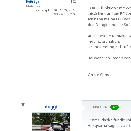
Beiträge
102
Motorrad
3) XC-1 funktioniert mW
Husaberg FE570 (2012), KTM
tatsächlich auf die ECU 
690 SMC (2010)
Ich habe meine ECU vor 
den Dongle und die Soft
4) Die beiden Kontakte 
modifiziert haben.
FP Engineering, Schruf R
Bei weiteren Fragen ver
Grüße Chris
duggi
19. März 2026
+2
Erstmal danke für die In
Husqvarna sagt dazu fo