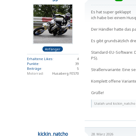
Es hat super geklappt
ich habe bei einem Hus
Der Händler hatte das 
Es gibt grundsätzlich d
Anfänger
Standard-EU-Software: 
PS).
Erhaltene Likes
4
Punkte
39
Beiträge
5
Straßenvariante: Eine s
Motorrad
Husaberg FE570
Komplett offene Variante
Grüße!
Uialah und kickin_natcho 
kickin_natcho
28. März 2026