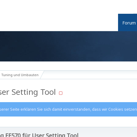
Forum
Tuning und Umbauten
er Setting Tool
rer Seite erklären Sie sich damit einverstanden, dass wir Cookies setzen
g FE570 für User Setting Tool