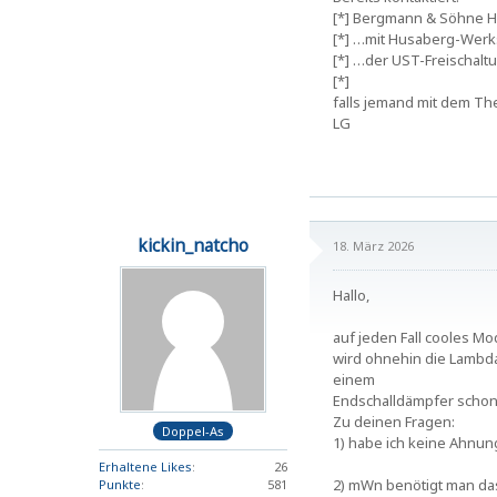
[*] Bergmann & Söhne 
[*] …mit Husaberg-Werk
[*] …der UST-Freischalt
[*]
falls jemand mit dem Th
LG
kickin_natcho
18. März 2026
Hallo,
auf jeden Fall cooles M
wird ohnehin die Lambda
einem
Endschalldämpfer schon 
Zu deinen Fragen:
Doppel-As
1) habe ich keine Ahnu
Erhaltene Likes
26
2) mWn benötigt man das
Punkte
581