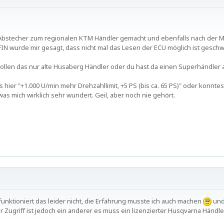
Abstecher zum regionalen KTM Händler gemacht und ebenfalls nach der M
IN wurde mir gesagt, dass nicht mal das Lesen der ECU möglich ist gesc
len das nur alte Husaberg Händler oder du hast da einen Superhändler 
s hier "+1.000 U/min mehr Drehzahllimit, +5 PS (bis ca. 65 PS)" oder konnte
was mich wirklich sehr wundert. Geil, aber noch nie gehört.
unktioniert das leider nicht, die Erfahrung musste ich auch machen
und
r Zugriff ist jedoch ein anderer es muss ein lizenzierter Husqvarna Händle