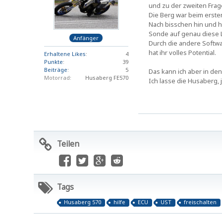
und zu der zweiten Frag
Die Berg war beim erste
Nach bisschen hin und h
Sonde auf genau diese L
Anfänger
Durch die andere Softwa
hat ihr volles Potential.
Erhaltene Likes
4
Punkte
39
Beiträge
5
Das kann ich aber in d
Motorrad
Husaberg FE570
Ich lasse die Husaberg,
Teilen
Tags
Husaberg 570
hilfe
ECU
UST
freischalten