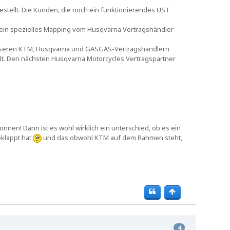
estellt. Die Kunden, die noch ein funktionierendes UST
 ein spezielles Mapping vom Husqvarna Vertragshändler
 unseren KTM, Husqvarna und GASGAS-Vertragshändlern
lt. Den nächsten Husqvarna Motorcycles Vertragspartner
nnen! Dann ist es wohl wirklich ein unterschied, ob es ein
eklappt hat
und das obwohl KTM auf dem Rahmen steht,
4