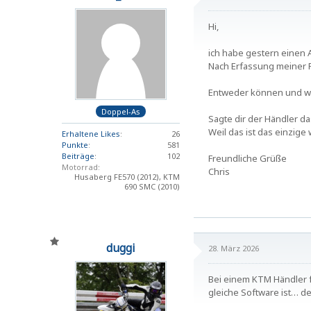
Hi,
ich habe gestern einen 
Nach Erfassung meiner F
Entweder können und wol
Doppel-As
Sagte dir der Händler da
Weil das ist das einzige 
Erhaltene Likes
26
Punkte
581
Beiträge
102
Freundliche Grüße
Motorrad
Chris
Husaberg FE570 (2012), KTM
690 SMC (2010)
duggi
28. März 2026
Bei einem KTM Händler f
gleiche Software ist… de