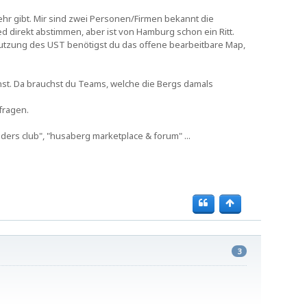
hr gibt. Mir sind zwei Personen/Firmen bekannt die
d direkt abstimmen, aber ist von Hamburg schon ein Ritt.
utzung des UST benötigst du das offene bearbeitbare Map,
st. Da brauchst du Teams, welche die Bergs damals
fragen.
ers club", "husaberg marketplace & forum" ...
3