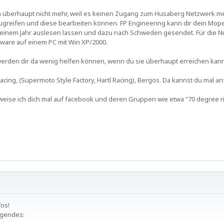
n überhaupt nicht mehr, weil es keinen Zugang zum Husaberg Netzwerk me
zugreifen und diese bearbeiten können. FP Engineering kann dir dein Mope
einem Jahr auslesen lassen und dazu nach Schweden gesendet. Für die N
ware auf einem PC mit Win XP/2000.
werden dir da wenig helfen können, wenn du sie überhaupt erreichen kann
acing, (Supermoto Style Factory, Hartl Racing), Bergos. Da kannst du mal an
weise ich dich mal auf facebook und deren Gruppen wie etwa "70 degree rid
fos!
lgendes: